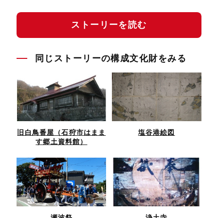
ストーリーを読む
同じストーリーの構成文化財をみる
旧白鳥番屋（石狩市はまま
塩谷港絵図
す郷土資料館）
瀬波祭
浄土寺