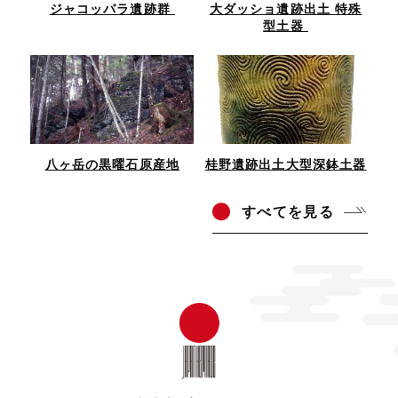
ジャコッパラ遺跡群
大ダッショ遺跡出土 特殊
型土器
八ヶ岳の黒曜石原産地
桂野遺跡出土大型深鉢土器
すべ
てを見る