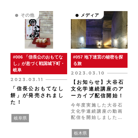
「ごちゃまぜフェス」
が開催されます。
その他
メディア
#006 「信長公のおもてな
#057 地下迷宮の秘密を探
し」が息づく戦国城下町・
る旅
岐阜
2023.03.10
2023.03.11
【お知らせ】大谷石
「信長公おもてなし
文化学連続講座のア
餅」が発売されまし
ーカイブ配信開始！
た！
今年度実施した大谷石
文化学連続講座の動画
配信を開始しました！
岐阜県
ぜひチェックしてみて
くださいね！ ※ ２週
栃木県
間限定の公開になりま