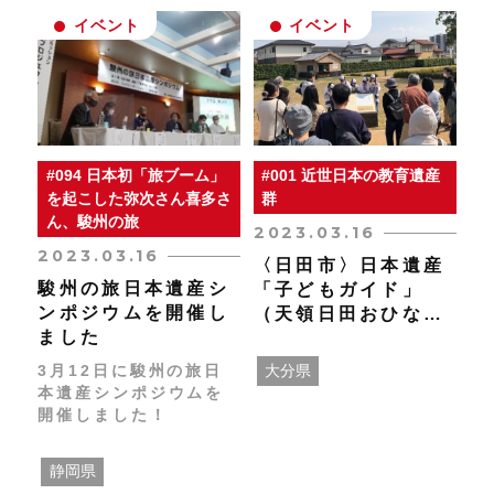
であり この度の研究で
イベント
イベント
日本遺産104件の中か
ら第一希望で井波を選
び、現住所横浜から足
を運んでくださいまし
た。 事前勉強されてお
り「山門の雲水一匹龍
は前川三四郎さんです
#094 日本初「旅ブーム」
#001 近世日本の教育遺産
ね」と仰るなど 瑞泉寺
を起こした弥次さん喜多さ
群
をご案内していた方が
ん、駿州の旅
とてもビックリしてい
2023.03.16
ました。 井波は奥が深
2023.03.16
〈日田市〉日本遺産
い事を知り「1日では足
駿州の旅日本遺産シ
「子どもガイド」
らなかった」そうで
ンポジウムを開催し
（天領日田おひなま
す。 地域おこし協力隊
ました
の黒﨑隊員が留学生の
つり）を開催しまし
方と1日井波を巡り 歴
た
3月12日に駿州の旅日
大分県
史や彫刻の説明などは
本遺産シンポジウムを
地域の方々が優しく教
開催しました！
えてくれました。 ＜今
回のスケジュール＞
9：30 福野駅にて待
静岡県
ち合わせ 10：00～