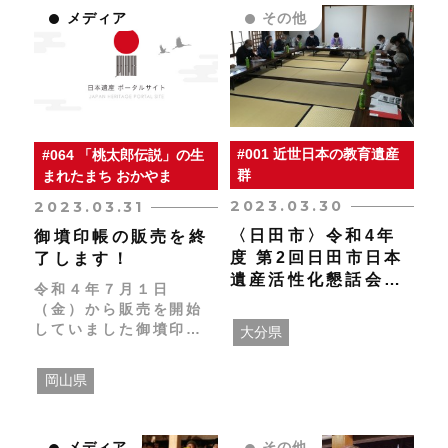
メディア
その他
#001 近世日本の教育遺産
#064 「桃太郎伝説」の生
群
まれたまち おかやま
2023.03.30
2023.03.31
〈日田市〉令和4年
御墳印帳の販売を終
度 第2回日田市日本
了します！
遺産活性化懇話会を
令和４年７月１日
開催しました
（金）から販売を開始
していました御墳印帳
大分県
ですが、令和５年３月
３１日（金）をもちま
岡山県
して、販売を終了しま
す。
メディア
その他