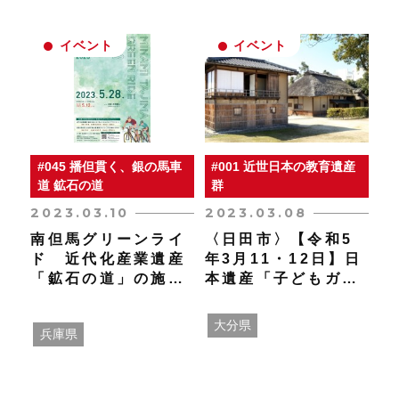
すのでご注意くださ
い。 【動画公開期間：
イベント
イベント
令和５年３月１０日
（金）～令和５年３月
２４日（金）】
#045 播但貫く、銀の馬車
#001 近世日本の教育遺産
道 鉱石の道
群
2023.03.10
2023.03.08
南但馬グリーンライ
〈日田市〉【令和5
ド 近代化産業遺産
年3月11・12日】日
「鉱石の道」の施設
本遺産「子どもガイ
を巡りながら新緑の
ド」開催のお知らせ
南但馬を疾走する
大分県
兵庫県
「南但馬グリーンラ
イド」が今年も開
催！