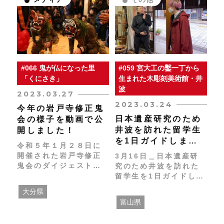
#066 鬼が仏になった里
#059 宮大工の鑿一丁から
「くにさき」
生まれた木彫刻美術館・井
波
2023.03.27
2023.03.24
今年の岩戸寺修正鬼
日本遺産研究のため
会の様子を動画で公
井波を訪れた留学生
開しました！
を1日ガイドしまし
令和５年１月２８日に
た
開催された岩戸寺修正
3月16日＿日本遺産研
鬼会のダイジェスト動
究のため井波を訪れた
画を公開しました。
留学生を1日ガイドしま
した。 留学生の方は黒
大分県
部市に6年間住んでいた
富山県
ことやお母様が大工を
していた事がきっかけ