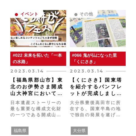
瑞泉寺、八日町通りの
案内 11：00～
イベント
その他
Bed&Craftご案内
12：00～ 懐石蕎麦
松屋で昼食 13：00
～ 黒髪庵でぐい吞み
作り木彫刻体験 14：
30～ 彫刻総合会館を
ご案内 15：30～ 道
#022 未来を拓いた「一本
#066 鬼が仏になった里
の駅にてお土産タイム
の水路」
「くにさき」
16：00～ 作成したぐ
2023.03.14
2023.03.14
い吞みを持ち若駒酒造
で試飲 16：45～ 高
【福島県郡山市】東
【くにさき】国東塔
瀬神社をご案内 17：
北のお伊勢さま開成
を紹介するパンフレ
30 福野駅にて解散 ＜
山大神宮において
ットが完成しまし
ご興味がある方へ＞ ご
「ごちゃまぜフェ
た！
相談等のお問い合わせ
日本遺産ストーリーの
大分県豊後高田市に所
ス」が開催されま
は当HPに掲載してあり
最も重要な構成文化財
在する、国東半島の地
す！
ます問い合わせ先まで
の一つである開成山大
で独自の発展を遂げた
ご連絡ください。
神宮において、「コン
石塔『国東塔』を紹介
テンツのごちゃまぜ」
するパンフレットを作
福島県
大分県
を基本コンセプトに
成しました。