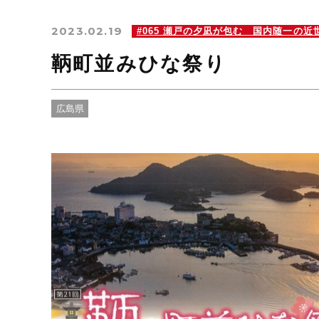
2023.02.19
#065 瀬戸の夕凪が包む 国内随一の近
鞆町並みひな祭り
広島県