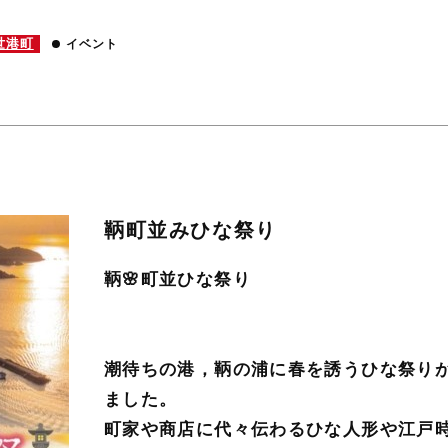
世港町
イベント
鞆町並みひな祭り
鞆🌸町並ひな祭り
潮待ちの港，鞆の浦に春を誘うひな祭り
ました。
町家や商店に代々伝わるひな人形や江戸