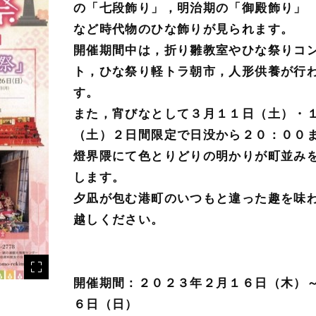
の「七段飾り」，明治期の「御殿飾り」
など時代物のひな飾りが見られます。
開催期間中は，折り雛教室やひな祭りコ
ト，ひな祭り軽トラ朝市，人形供養が行
す。
また，宵びなとして３月１１日（土）・
（土）２日間限定で日没から２０：００
燈界隈にて色とりどりの明かりが町並み
します。
夕凪が包む港町のいつもと違った趣を味
越しください。
開催期間：２０２３年２月１６日（木）
６日（日）