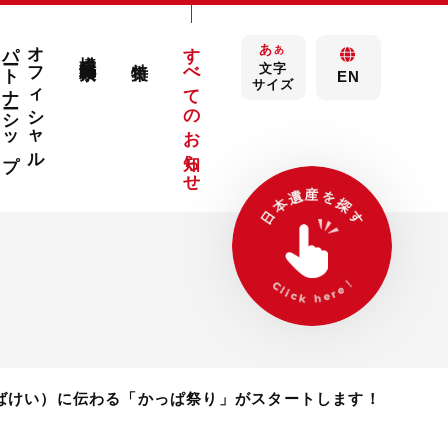
パートナーシップ
オフィシャル
すべてのお知らせ
あ
構成文化財検索
あ
特集
文字
EN
サイズ
ばけい）に伝わる「かっぱ祭り」がスタートします！