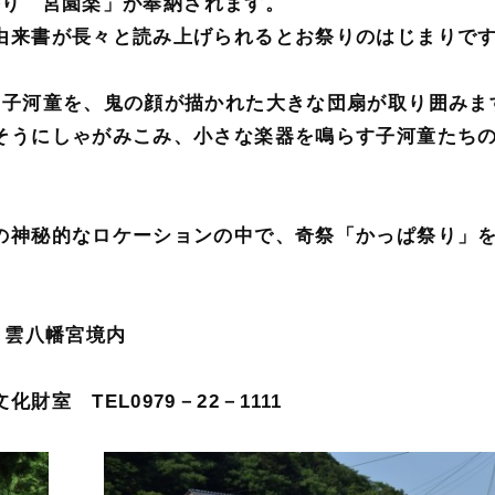
ぱ祭り 宮園楽」が奉納されます。
由来書が長々と読み上げられるとお祭りのはじまりで
の子河童を、鬼の顔が描かれた大きな団扇が取り囲みま
そうにしゃがみこみ、小さな楽器を鳴らす子河童たち
の神秘的なロケーションの中で、奇祭「かっぱ祭り」
 雲八幡宮境内
室 TEL0979－22－1111