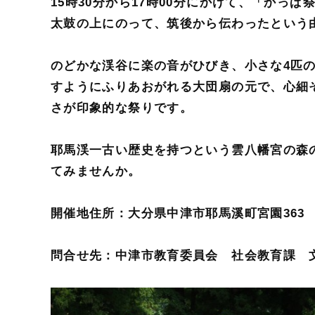
15時30分から17時00分にかけて、「かっ
太鼓の上にのって、筑後から伝わったという
のどかな渓谷に楽の音がひびき、小さな4匹
すようにふりあおがれる大団扇の元で、心細
さが印象的な祭りです。
耶馬渓一古い歴史を持つという雲八幡宮の森
てみませんか。
開催地住所：大分県中津市耶馬溪町宮園363
問合せ先：中津市教育委員会 社会教育課 文化財