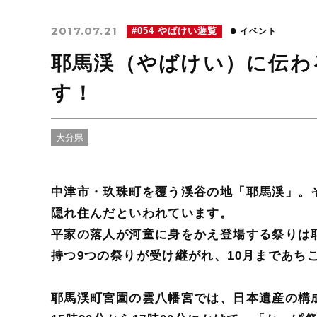
2017.07.21
#054 やばけい遊覧
イベント
耶馬渓（やばけい）に伝わ
す！
大分県
中津市・玖珠町を覆う渓谷の地「耶馬渓」。
隠れ住んだといわれています。
平家の落人が河童に身をかえ登場する祭りは
持つ9つの祭りが受け継がれ、10月まであち
耶馬渓町宮園の雲八幡宮では、日本遺産の構成