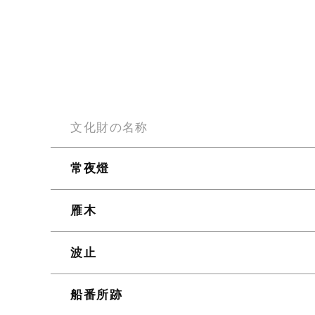
文化財の名称
常夜燈
雁木
波止
船番所跡