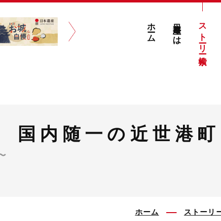
ホーム
日本遺産とは
ストーリー検索
 国内随一の近世港町
〜
ホーム
ストーリ