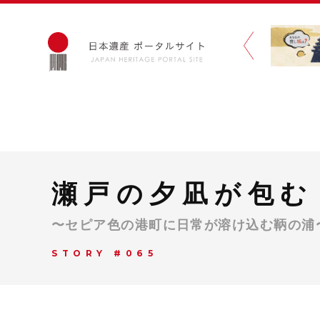
瀬戸の夕凪が包む
〜セピア色の港町に日常が溶け込む鞆の浦
STORY #065