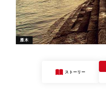
雁木
波止
ストーリー