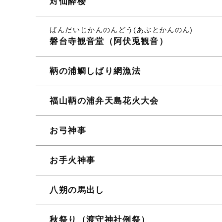
対仙酔楼
ばんだいじかんのんどう(あぶとかんのん)
磐台寺観音堂（阿伏兎観音）
鞆の浦鯛しばり網漁法
福山鞆の浦弁天島花火大会
お弓神事
お手火神事
八朔の馬出し
秋祭り（渡守神社例祭）