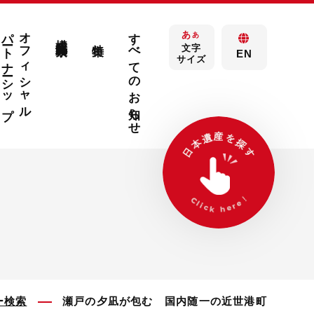
パートナーシップ
オフィシャル
すべてのお知らせ
あ
構成文化財検索
あ
特集
文字
EN
サイズ
ー検索
瀬戸の夕凪が包む 国内随一の近世港町