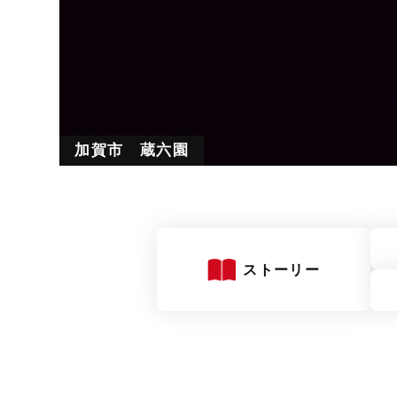
加賀市 蔵六園
新潟市 旧齋藤家別邸
ストーリー