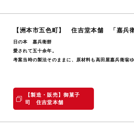
〒656-1301
兵庫県洲本市五色町都志198-1
【洲本市五色町】 住吉堂本舗 「嘉兵
日の本 嘉兵衛餅
0799-33-0016
愛されて五十余年。
考案当時の製法そのままに、原材料も高田屋嘉兵衛翁
御菓子司 住吉堂本舗
【製造・販売】御菓子
司 住吉堂本舗