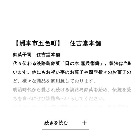
【洲本市五色町】 住吉堂本舗
御菓子司 住吉堂本舗
代々伝わる淡路島銘菓「日の本 嘉兵衛餅」。製法は当
います。他にもお祝い事のお菓子や四季折々のお菓子
ど、様々な商品を御用意しております。
明治時代から愛され続ける淡路島銘菓を始め、伝統を
ちを食べにぜひ淡路島へいらしてください。
※ラインナップは日々変動いたしますので、御来店前
営業時間 8:00～18:00
続きを読む
水曜定休日