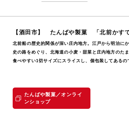
元祖継続だんご本舗「三
【酒田市】 たんばや製菓 「北前かす
野屋」
北前船の歴史的関係が深い庄内地方。江戸から明治に
史の路をめぐり、北海道の小麦・甜菜と庄内地方のた
食べやすい1切サイズにスライスし、個包装してあるの
たんばや製菓／オンライ
ンショップ