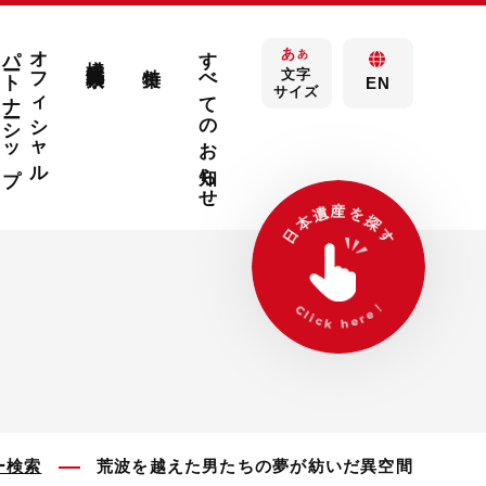
パートナーシップ
オフィシャル
すべてのお知らせ
あ
構成文化財検索
あ
特集
文字
EN
サイズ
間
ー検索
荒波を越えた男たちの夢が紡いだ異空間