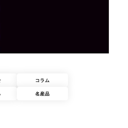
せ
コラム
ろ
名産品