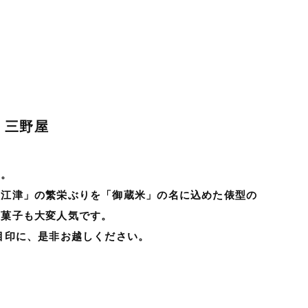
 三野屋
す。
直江津」の繁栄ぶりを「御蔵米」の名に込めた俵型の
生菓子も大変人気です。
目印に、是非お越しください。