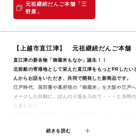
元祖継続だんご本舗「三
野屋」
【上越市直江津】 元祖継続だんご本舗
直江津の新名物「御蔵米もなか」誕生！！
北前船の寄港地として栄えた直江津をもっとPRしたい
んからお話をいただき、共同で開発した新商品です。
江戸時代、高田藩や幕府領の「御蔵米」を大阪や江戸
メージした白餡に、ほんのり塩を入れて・・・と当時
しました！
最中の皮は「直江津」と入れた特注品。おせんべいの
とてもいい感じです。
続きを読む
直江津の新名物として愛されるお菓子になって欲しい