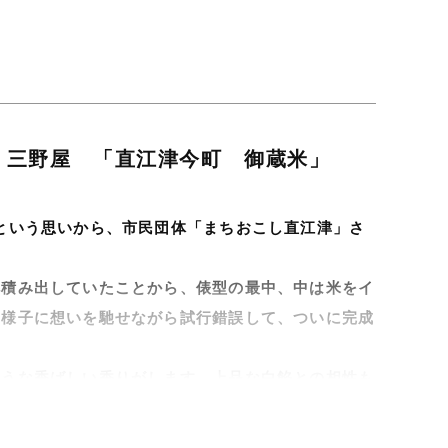
 三野屋 「直江津今町 御蔵米」
という思いから、市民団体「まちおこし直江津」さ
へ積み出していたことから、俵型の最中、中は米をイ
の様子に想いを馳せながら試行錯誤して、ついに完成
ような香ばしい香りがします。上品な白餡との相性も
と願っています。